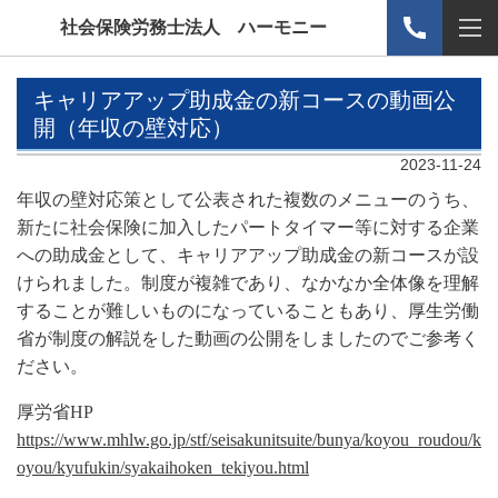
社会保険労務士法人 ハーモニー
キャリアアップ助成金の新コースの動画公
開（年収の壁対応）
2023-11-24
年収の壁対応策として公表された複数のメニューのうち、
新たに社会保険に加入したパートタイマー等に対する企業
への助成金として、キャリアアップ助成金の新コースが設
けられました。制度が複雑であり、なかなか全体像を理解
することが難しいものになっていることもあり、厚生労働
省が制度の解説をした動画の公開をしましたのでご参考く
ださい。
厚労省
HP
https://www.mhlw.go.jp/stf/seisakunitsuite/bunya/koyou_roudou/k
oyou/kyufukin/syakaihoken_tekiyou.html